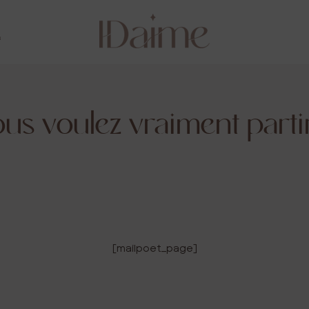
s
us voulez vraiment parti
[mailpoet_page]