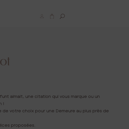
M
P
o
a
n
n
c
i
o
e
m
r
p
t
e
ot
…
funt aimait, une citation qui vous marque ou un
 !
 de votre choix pour une Demeure au plus près de
olices proposées.