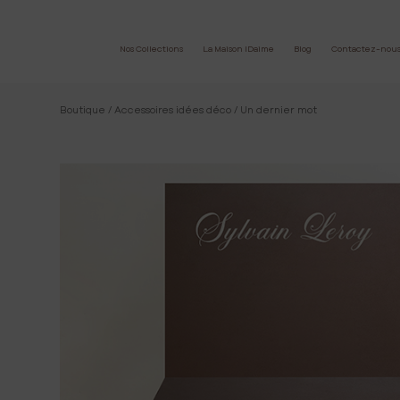
Nos Collections
La Maison IDaime
Blog
Contactez-nou
Boutique
/
Accessoires idées déco
/ Un dernier mot