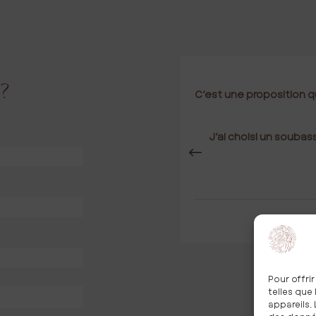
 ?
 lui ressemble c’est primordial
C’est une proposition q
 proches
inuer à chérir sans tristesse
J’ai choisi un soub
our les cimetières
D.
Pour offri
telles que
appareils.