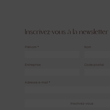
{
Inscrivez-vous à la newsletter
ermis de faire
Cela m’a permis de laisser une trace qui
ns le choix du
pour le deuil des
Créer un endroit qu’on a envie de cont
Prénom
*
Nom
Ça va faire du renouveau p
Entreprise
Code postal
Emmnuel 
Adresse e-mail
*