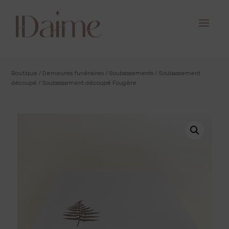
Boutique
/
Demeures funéraires
/
Soubassements
/
Soubassement
découpé
/ Soubassement découpé Fougère