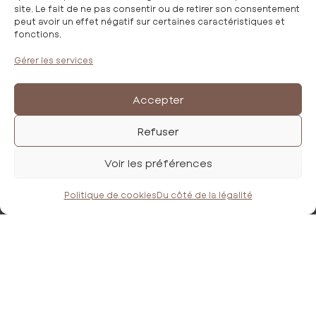
site. Le fait de ne pas consentir ou de retirer son consentement
peut avoir un effet négatif sur certaines caractéristiques et
Nos collections
fonctions.
La Maison IDaime
Gérer les services
Trouver nos partenaires
Devenir partenaire
Accepter
FAQ
Refuser
Mentions légales
Politique de confidentialité
Voir les préférences
Conditions Générales de Vente
Politique de cookies
Du côté de la légalité
CONTACTEZ-NOUS

magali.agoyer@idaime.fr

06 65 28 94 72
SUIVEZ-NOUS