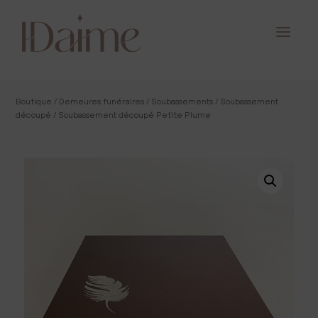
Boutique
/
Demeures funéraires
/
Soubassements
/
Soubassement
découpé
/ Soubassement découpé Petite Plume