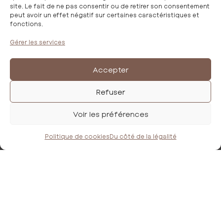
site. Le fait de ne pas consentir ou de retirer son consentement
peut avoir un effet négatif sur certaines caractéristiques et
Nos collections
fonctions.
La Maison IDaime
Gérer les services
Trouver nos partenaires
Devenir partenaire
Accepter
FAQ
Refuser
Mentions légales
Politique de confidentialité
Voir les préférences
Conditions Générales de Vente
Politique de cookies
Du côté de la légalité
CONTACTEZ-NOUS

magali.agoyer@idaime.fr

06 65 28 94 72
SUIVEZ-NOUS