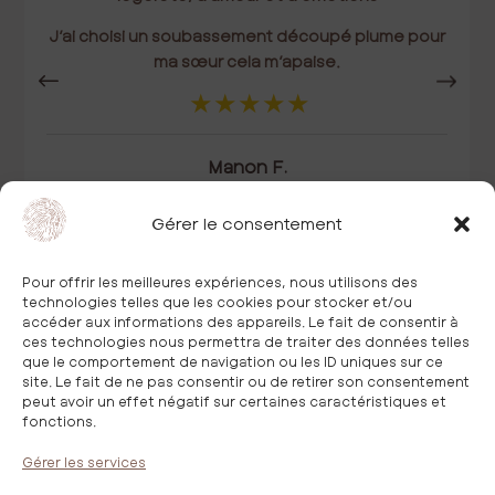
J’ai choisi un soubassement découpé plume pour
ma sœur cela m’apaise.
Manon F.
Gérer le consentement
Pour offrir les meilleures expériences, nous utilisons des
technologies telles que les cookies pour stocker et/ou
accéder aux informations des appareils. Le fait de consentir à
ces technologies nous permettra de traiter des données telles
que le comportement de navigation ou les ID uniques sur ce
site. Le fait de ne pas consentir ou de retirer son consentement
Nos collections
peut avoir un effet négatif sur certaines caractéristiques et
fonctions.
La Maison IDaime
Trouver nos partenaires
Gérer les services
Devenir partenaire