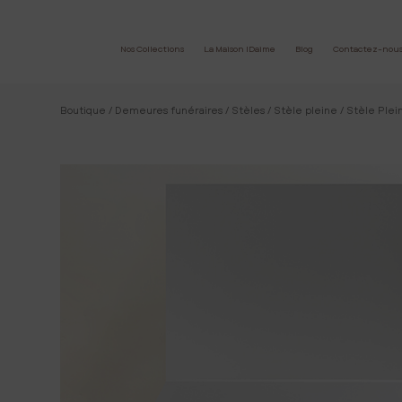
Nos Collections
La Maison IDaime
Blog
Contactez-nou
Boutique
/
Demeures funéraires
/
Stèles
/
Stèle pleine
/ Stèle Plei