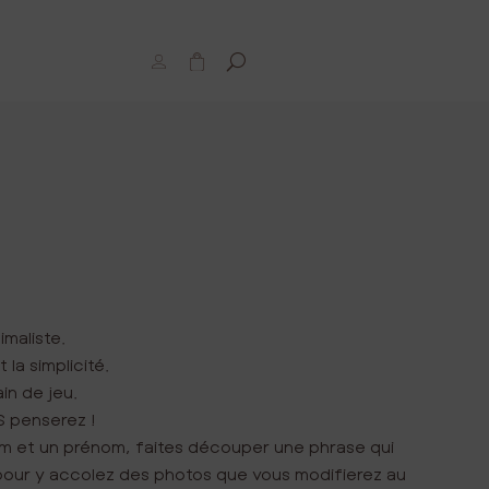
M
P
o
a
n
n
c
i
o
e
m
r
p
t
e
maliste.
 la simplicité.
in de jeu.
 penserez !
nom et un prénom, faites découper une phrase qui
l pour y accolez des photos que vous modifierez au