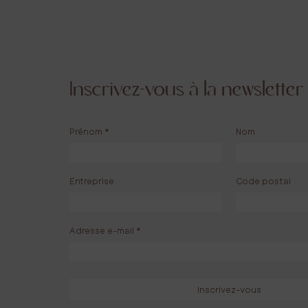
{
Inscrivez-vous à la newsletter
ermis de faire
Cela m’a permis de laisser une trace qui
ns le choix du
pour le deuil des
Créer un endroit qu’on a envie de cont
Prénom
*
Nom
Ça va faire du renouveau p
Entreprise
Code postal
Emmnuel 
Adresse e-mail
*