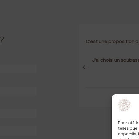
 ?
 lui ressemble c’est primordial
C’est une proposition q
 proches
inuer à chérir sans tristesse
J’ai choisi un soub
our les cimetières
D.
Pour offri
telles que
appareils.