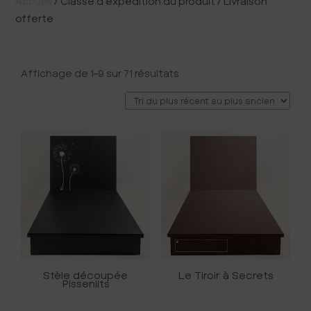
Accueil
/ Classe d’expédition du produit / Livraison
offerte
Trié
Affichage de 1–9 sur 71 résultats
du
plus
récent
au
plus
ancien
Stèle découpée
Le Tiroir à Secrets
Pissenlits