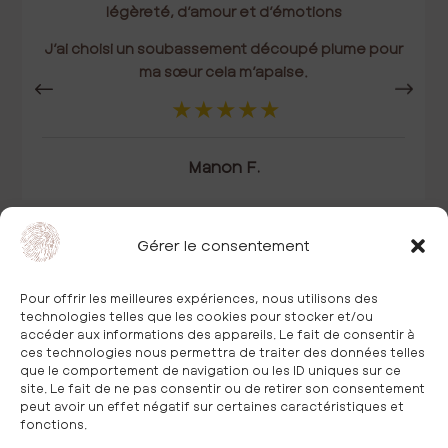
légèreté, d’amour et d’émotions
J’ai choisi un soubassement découpé plume pour
ma sœur cela m’apaise.
Manon F.
Gérer le consentement
Pour offrir les meilleures expériences, nous utilisons des
technologies telles que les cookies pour stocker et/ou
accéder aux informations des appareils. Le fait de consentir à
ces technologies nous permettra de traiter des données telles
que le comportement de navigation ou les ID uniques sur ce
Nos collections
site. Le fait de ne pas consentir ou de retirer son consentement
La Maison IDaime
peut avoir un effet négatif sur certaines caractéristiques et
fonctions.
Trouver nos partenaires